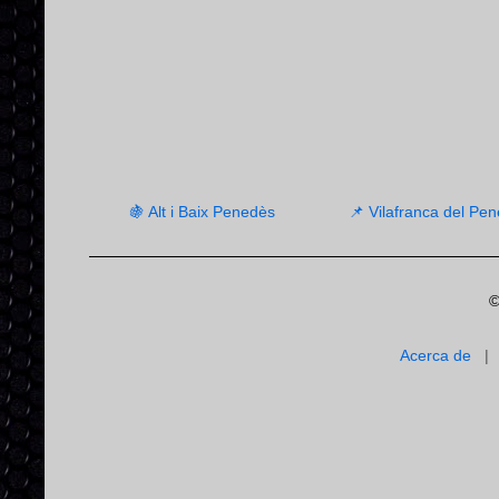
🍇 Alt i Baix Penedès
📌 Vilafranca del Pe
©
Acerca de
|